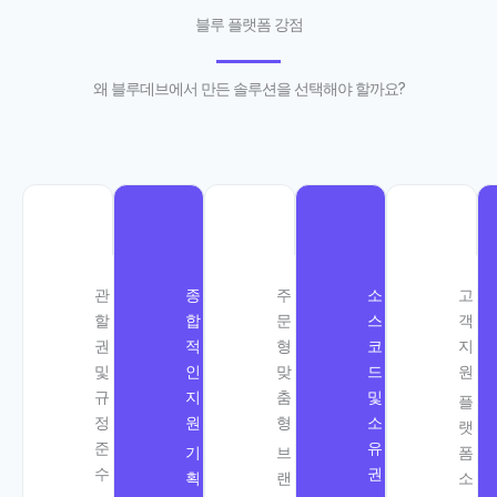
블루 플랫폼 강점
왜 블루데브에서 만든 솔루션을 선택해야 할까요?
관
종
주
소
고
할
합
문
스
객
권
적
형
코
지
및
인
맞
드
원
규
지
춤
및
플
정
원
형
소
랫
준
유
기
브
폼
수
권
획
랜
소